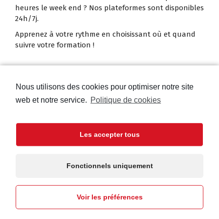
heures le week end ? Nos plateformes sont disponibles
24h/7j.
Apprenez à votre rythme en choisissant où et quand
suivre votre formation !
Nous utilisons des cookies pour optimiser notre site
web et notre service.
Politique de cookies
On ne vous laisse pas tout seul !
Notre équipe reste à disposition pout tout conseil ou
Les accepter tous
coaching sur un module...
Réservez des séances d'accompagnement en visio-
Fonctionnels uniquement
conférence, au jour et à l'heure de votre choix pour
recevoir une aide personnalisée.
Voir les préférences