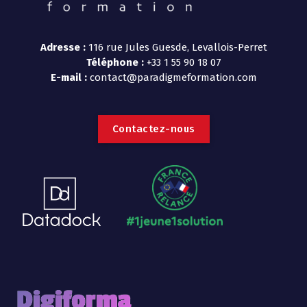
Adresse :
116 rue Jules Guesde, Levallois-Perret
Téléphone :
+33 1 55 90 18 07
E-mail :
contact@paradigmeformation.com
C
o
n
t
a
c
t
e
z
-
n
o
u
s